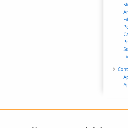
S
An
Fi
P
C
Pr
Si
Li
Cont
Ap
Ap