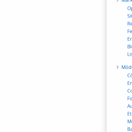
Mark
O
S
Re
Fe
En
B
Li
Mód
Có
Em
C
Fo
Au
Et
Me
Ba