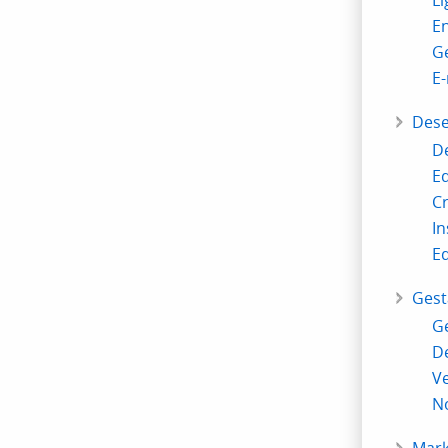
Li
E
Ge
E-
Dese
D
Ed
Cr
In
Ed
Gest
Ge
De
Ve
No