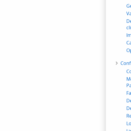
G
Va
De
cl
Im
Ca
Op
Conf
Co
M
P
Fa
De
D
Re
Lo