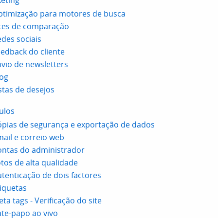
eting
ptimização para motores de busca
ites de comparação
des sociais
edback do cliente
vio de newsletters
log
stas de desejos
ulos
pias de segurança e exportação de dados
ail e correio web
ontas do administrador
tos de alta qualidade
tenticação de dois factores
iquetas
ta tags - Verificação do site
te-papo ao vivo