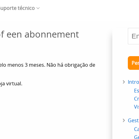
uporte técnico
 of een abonnement
Pe
 pelo menos 3 meses. Não há obrigação de
Intr
a virtual.
Es
Cr
Vi
Gest
Ca
Ge