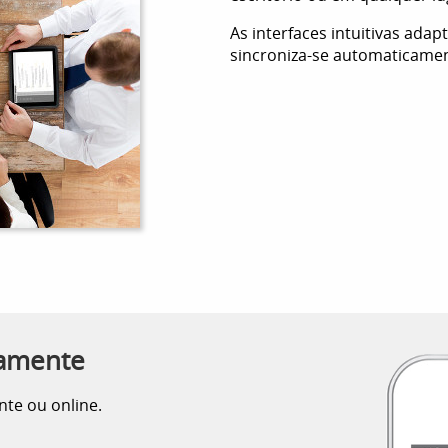
As interfaces intuitivas ada
sincroniza-se automaticamen
eamente
te ou online.