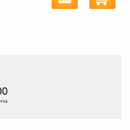
00
erva