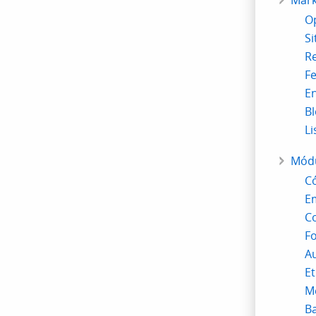
Mark
O
S
Re
Fe
En
B
Li
Mód
Có
Em
C
Fo
Au
Et
Me
Ba