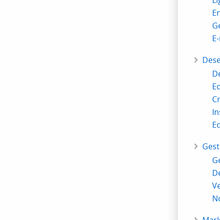
Li
E
Ge
E-
Dese
D
Ed
Cr
In
Ed
Gest
Ge
De
Ve
No