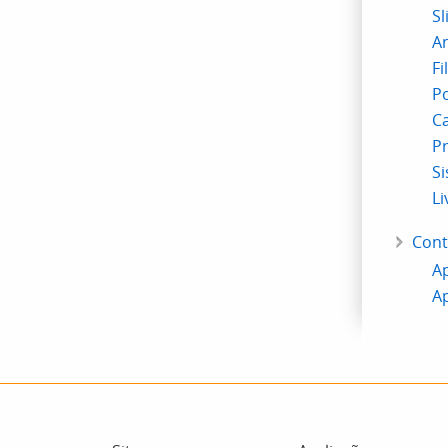
S
An
Fi
P
C
Pr
Si
Li
Cont
Ap
Ap