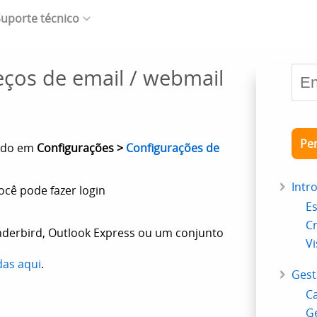
uporte técnico
ços de email / webmail
Pe
nido em
Configurações >
Configurações de
Intr
ocê pode fazer login
Es
Cr
nderbird, Outlook Express ou um conjunto
Vi
das aqui
.
Gest
Ca
Ge