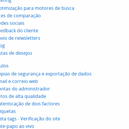
eting
ptimização para motores de busca
ites de comparação
des sociais
edback do cliente
vio de newsletters
log
stas de desejos
ulos
pias de segurança e exportação de dados
ail e correio web
ontas do administrador
tos de alta qualidade
tenticação de dois factores
iquetas
ta tags - Verificação do site
te-papo ao vivo