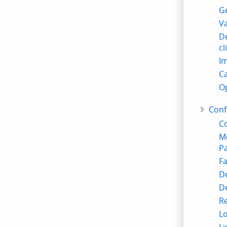
G
Va
De
cl
Im
Ca
Op
Conf
Co
M
P
Fa
De
D
Re
Lo